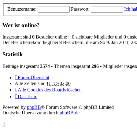
Benutzername:
Passwort:
Ich ha
Wer ist online?
Insgesamt sind
0
Besucher online :: 0 sichtbare Mitglieder und 0 unsi
Der Besucherrekord liegt bei
8
Besuchern, die am So 9. Jan 2011, 23:
Statistik
Beiträge insgesamt
3574
• Themen insgesamt
296
• Mitglieder insge
Foren-Übersicht
Alle Zeiten sind
UTC+02:00
Alle Cookies des Boards löschen
Das Team
Powered by
phpBB
® Forum Software © phpBB Limited
Deutsche Übersetzung durch
phpBB.de